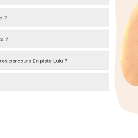
e ?
ts ?
tres parcours En piste Lulu ?