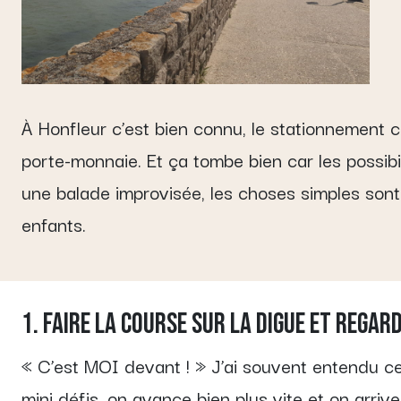
À Honfleur c’est bien connu, le stationnement co
porte-monnaie. Et ça tombe bien car les possib
une balade improvisée, les choses simples sont p
enfants.
1. Faire la course sur la digue et regar
« C’est MOI devant ! » J’ai souvent entendu cett
mini défis, on avance bien plus vite et on arr