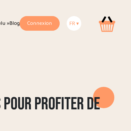
ulu »
Blog
Connexion
FR ▾
S POUR PROFITER DE