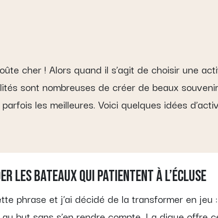
ûte cher ! Alors quand il s’agit de choisir une acti
ilités sont nombreuses de créer de beaux souvenirs
arfois les meilleures. Voici quelques idées d’acti
der les bateaux qui patientent à l’écluse
e phrase et j’ai décidé de la transformer en jeu : 
ive au but sans s’en rendre compte. La digue offre